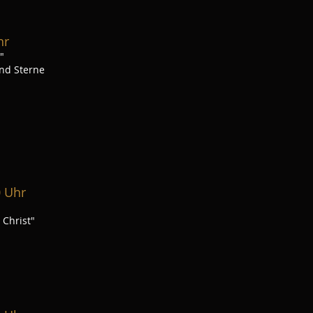
hr
"
nd Sterne
0 Uhr
u Christ"