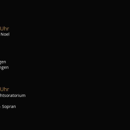
 Uhr
 Noel
ngen
ingen
 Uhr
chtsoratorium
- Sopran