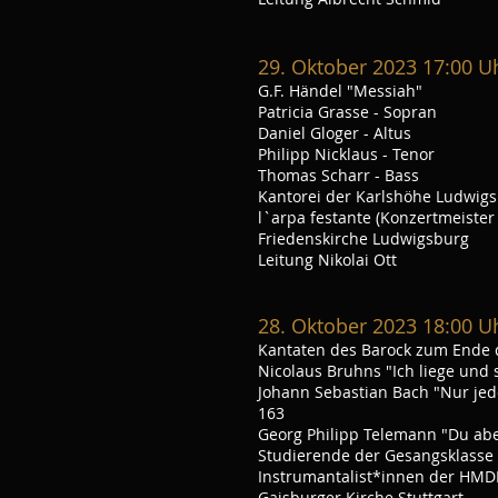
29
. Oktober 2023 17:00 U
G.F. Händel "Messiah"
Patricia Grasse - Sopran
Daniel Gloger - Altus
Philipp Nicklaus - Tenor
Thomas Scharr - Bass
Kantorei der Karlshöhe Ludwig
l`arpa festante (Konzertmeister
Friedenskirche Ludwigsburg
Leitung Nikolai Ott
28
. Oktober 2023 18:00 U
Kantaten des Barock zum Ende 
Nicolaus Bruhns "Ich liege und 
Johann Sebas
tian Bach "Nur je
163
Georg Philipp Telemann "Du abe
Studierende der Gesangsklasse
Instrumantalist*innen der HMDK
Gaisburger Kirche Stuttgart