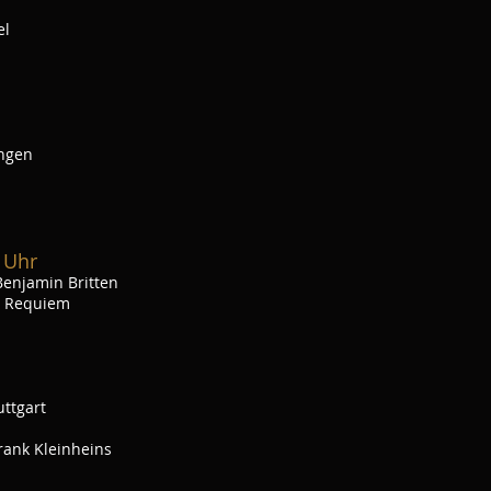
el
ingen
 Uhr
enjamin Britten
s Requiem
ttgart
rank Kleinheins