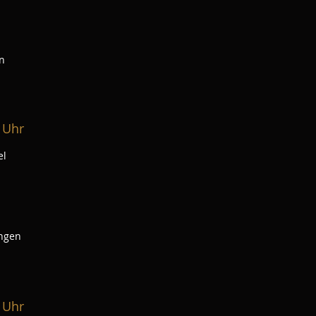
n
 Uhr
el
ingen
 Uhr