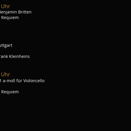
 Uhr
enjamin Britten
s Requiem
ttgart
rank Kleinheins
 Uhr
 a-moll für Violoncello
s Requiem