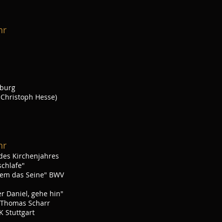
hr
sburg
 Christoph Hesse)
hr
des Kirchenjahres
schlafe"
dem das Seine" BWV
r Daniel, gehe hin"
 Thomas Scharr
 Stuttgart